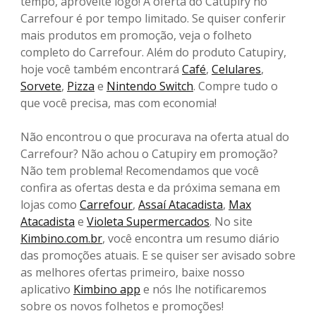
tempo, aproveite logo! A oferta do Catupiry no
Carrefour é por tempo limitado. Se quiser conferir
mais produtos em promoção, veja o folheto
completo do Carrefour. Além do produto Catupiry,
hoje você também encontrará
Café
,
Celulares
,
Sorvete
,
Pizza
e
Nintendo Switch
. Compre tudo o
que você precisa, mas com economia!
Não encontrou o que procurava na oferta atual do
Carrefour? Não achou o Catupiry em promoção?
Não tem problema! Recomendamos que você
confira as ofertas desta e da próxima semana em
lojas como
Carrefour
,
Assaí Atacadista
,
Max
Atacadista
e
Violeta Supermercados
. No site
Kimbino.com.br
, você encontra um resumo diário
das promoções atuais. E se quiser ser avisado sobre
as melhores ofertas primeiro, baixe nosso
aplicativo
Kimbino app
e nós lhe notificaremos
sobre os novos folhetos e promoções!