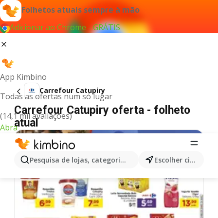
Folhetos atuais sempre à mão
Adicionar ao Chrome - GRÁTIS
App Kimbino
Carrefour Catupiry
Todas as ofertas num só lugar
Carrefour Catupiry oferta - folheto
(14,1 mil avaliações)
atual
Abra
Pesquisa de lojas, categorias,produtos...
Escolher cidade