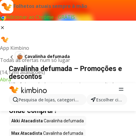
Folhetos atuais sempre à mão
Adicionar ao Chrome - GRÁTIS
App Kimbino
Cavalinha defumada
Todas as ofertas num só lugar
Cavalinha defumada – Promoções e
(14,1 mil avaliações)
descontos
Abra
Não foi possível encontrar quaisquer resultados
para este termo.
Cavalinha defumada em promoção -
Pesquisa de lojas, categorias,produtos...
Escolher cidade
Onde comprar?
Akki Atacadista
Cavalinha defumada
Max Atacadista
Cavalinha defumada