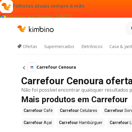
Folhetos atuais sempre à mão
Adicionar ao Chrome - GRÁTIS
Ofertas
Supermercados
Eletrônicos
Casa & Jar
Carrefour Cenoura
Carrefour Cenoura oferta 
Não foi possível encontrar quaisquer resultados p
Mais produtos em Carrefour
Carrefour
Café
Carrefour
Celulares
Carrefour
Sor
Carrefour
Açaí
Carrefour
Hambúrguer
Carrefour
L