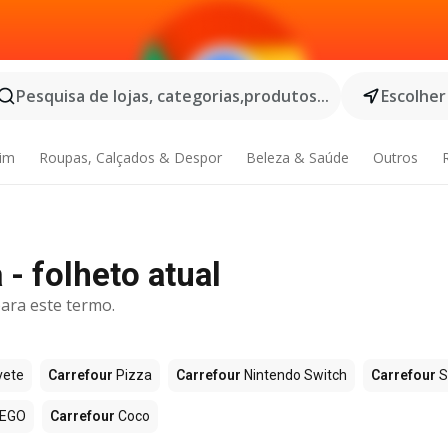
Pesquisa de lojas, categorias,produtos...
Escolher
dim
Roupas, Calçados & Despor
Beleza & Saúde
Outros
- folheto atual
ara este termo.
vete
Carrefour
Pizza
Carrefour
Nintendo Switch
Carrefour
S
EGO
Carrefour
Coco