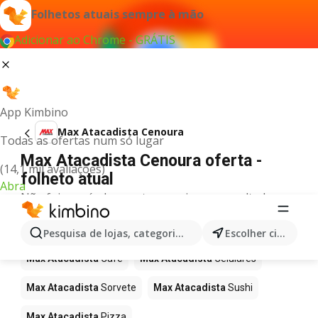
Folhetos atuais sempre à mão
Adicionar ao Chrome - GRÁTIS
App Kimbino
Max Atacadista Cenoura
Todas as ofertas num só lugar
Max Atacadista Cenoura oferta -
(14,1 mil avaliações)
folheto atual
Abra
Não foi possível encontrar quaisquer resultados
para este termo.
Mais produtos em Max Atacadista
Pesquisa de lojas, categorias,produtos...
Escolher cidade
Max Atacadista
Café
Max Atacadista
Celulares
Max Atacadista
Sorvete
Max Atacadista
Sushi
Max Atacadista
Pizza