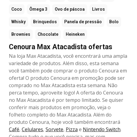
Coco
Ômega 3
Ovo de páscoa
Livros
Whisky
Brinquedos
Panela de pressão
Bolo
Brownies
Chocolate
Heineken
Cenoura Max Atacadista ofertas
Na loja Max Atacadista, você encontrará uma ampla
variedade de produtos. Além disso, esta semana
você também pode comprar o produto Cenoura em
oferta! O produto Cenoura em promoção pode ser
comprado no Max Atacadista esta semana. Não
perca tempo, aproveite logo! A oferta do Cenoura
no Max Atacadista é por tempo limitado. Se quiser
conferir mais produtos em promoção, veja o
folheto completo do Max Atacadista. Além do
produto Cenoura, hoje você também encontrará
Café
,
Celulares
,
Sorvete
,
Pizza
e
Nintendo Switch
.
Compre tudo o que você precisa, mas com