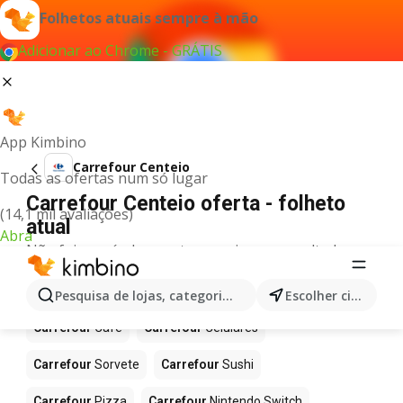
Folhetos atuais sempre à mão
Adicionar ao Chrome - GRÁTIS
App Kimbino
Carrefour Centeio
Todas as ofertas num só lugar
Carrefour Centeio oferta - folheto
(14,1 mil avaliações)
atual
Abra
Não foi possível encontrar quaisquer resultados
para este termo.
Mais produtos em Carrefour
Pesquisa de lojas, categorias,produtos...
Escolher cidade
Carrefour
Café
Carrefour
Celulares
Carrefour
Sorvete
Carrefour
Sushi
Carrefour
Pizza
Carrefour
Nintendo Switch