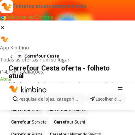
Folhetos atuais sempre à mão
Adicionar ao Chrome - GRÁTIS
App Kimbino
Carrefour Cesta
Todas as ofertas num só lugar
Carrefour Cesta oferta - folheto
(14,1 mil avaliações)
atual
Abra
Não foi possível encontrar quaisquer resultados
para este termo.
Mais produtos em Carrefour
Pesquisa de lojas, categorias,produtos...
Escolher cidade
Carrefour
Café
Carrefour
Celulares
Carrefour
Sorvete
Carrefour
Sushi
Carrefour
Pizza
Carrefour
Nintendo Switch