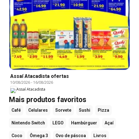
Assaí Atacadista ofertas
10/08/2026
-
16/08/2026
Assaí Atacadista
Mais produtos favoritos
Café
Celulares
Sorvete
Sushi
Pizza
Nintendo Switch
LEGO
Hambúrguer
Açaí
Coco
Ômega 3
Ovo de páscoa
Livros