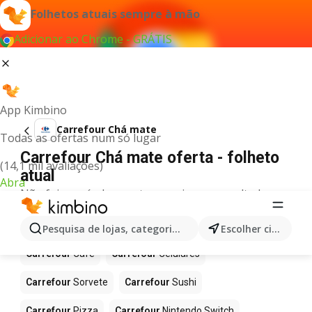
Folhetos atuais sempre à mão
Adicionar ao Chrome - GRÁTIS
App Kimbino
Carrefour Chá mate
Todas as ofertas num só lugar
Carrefour Chá mate oferta - folheto
(14,1 mil avaliações)
atual
Abra
Não foi possível encontrar quaisquer resultados
para este termo.
Mais produtos em Carrefour
Pesquisa de lojas, categorias,produtos...
Escolher cidade
Carrefour
Café
Carrefour
Celulares
Carrefour
Sorvete
Carrefour
Sushi
Carrefour
Pizza
Carrefour
Nintendo Switch