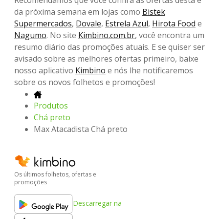
Recomendamos que você confira as ofertas desta e
da próxima semana em lojas como
Bistek
Supermercados
,
Dovale
,
Estrela Azul
,
Hirota Food
e
Nagumo
. No site
Kimbino.com.br
, você encontra um
resumo diário das promoções atuais. E se quiser ser
avisado sobre as melhores ofertas primeiro, baixe
nosso aplicativo
Kimbino
e nós lhe notificaremos
sobre os novos folhetos e promoções!
Produtos
Chá preto
Max Atacadista Chá preto
Os últimos folhetos, ofertas e
promoções
Descarregar na