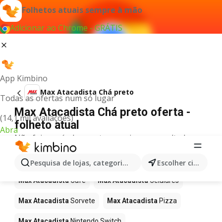
Folhetos atuais sempre à mão
Adicionar ao Chrome - GRÁTIS
App Kimbino
Max Atacadista Chá preto
Todas as ofertas num só lugar
Max Atacadista Chá preto oferta -
(14,1 mil avaliações)
folheto atual
Abra
Não foi possível encontrar quaisquer resultados
para este termo.
Mais produtos em Max Atacadista
Pesquisa de lojas, categorias,produtos...
Escolher cidade
Max Atacadista
Café
Max Atacadista
Celulares
Max Atacadista
Sorvete
Max Atacadista
Pizza
Max Atacadista
Nintendo Switch