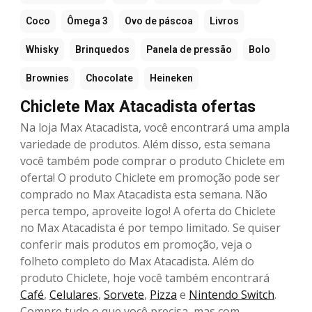
Coco
Ômega 3
Ovo de páscoa
Livros
Whisky
Brinquedos
Panela de pressão
Bolo
Brownies
Chocolate
Heineken
Chiclete Max Atacadista ofertas
Na loja Max Atacadista, você encontrará uma ampla
variedade de produtos. Além disso, esta semana
você também pode comprar o produto Chiclete em
oferta! O produto Chiclete em promoção pode ser
comprado no Max Atacadista esta semana. Não
perca tempo, aproveite logo! A oferta do Chiclete
no Max Atacadista é por tempo limitado. Se quiser
conferir mais produtos em promoção, veja o
folheto completo do Max Atacadista. Além do
produto Chiclete, hoje você também encontrará
Café
,
Celulares
,
Sorvete
,
Pizza
e
Nintendo Switch
.
Compre tudo o que você precisa, mas com