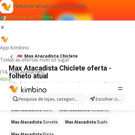
Folhetos atuais sempre à mão
Adicionar ao Chrome - GRÁTIS
App Kimbino
Max Atacadista Chiclete
Todas as ofertas num só lugar
Max Atacadista Chiclete oferta -
(14,1 mil avaliações)
folheto atual
Abra
Não foi possível encontrar quaisquer resultados
para este termo.
Mais produtos em Max Atacadista
Pesquisa de lojas, categorias,produtos...
Escolher cidade
Max Atacadista
Café
Max Atacadista
Celulares
Max Atacadista
Sorvete
Max Atacadista
Sushi
Max Atacadista
Pizza