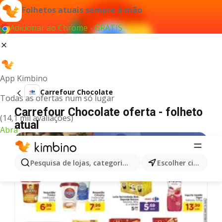
Folhetos atuais sempre à mão
Adicionar ao Chrome - GRÁTIS
App Kimbino
Carrefour Chocolate
Todas as ofertas num só lugar
Carrefour Chocolate oferta - folheto
(14,1 mil avaliações)
atual
Abra
DIA DOS PAIS 2026
Pesquisa de lojas, categorias,produtos...
Escolher cidade