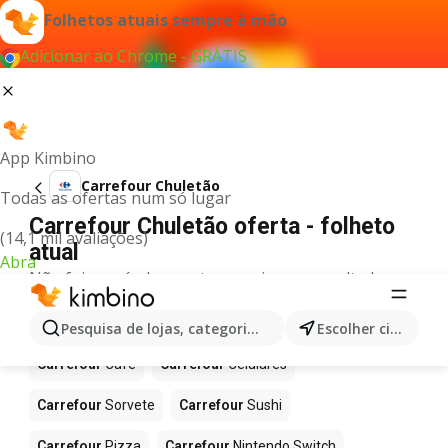
Folhetos atuais sempre à mão
Adicionar ao Chrome - GRÁTIS
App Kimbino
Carrefour Chuletão
Todas as ofertas num só lugar
Carrefour Chuletão oferta - folheto
(14,1 mil avaliações)
atual
Abra
Não foi possível encontrar quaisquer resultados
para este termo.
Mais produtos em Carrefour
Pesquisa de lojas, categorias,produtos...
Escolher cidade
Carrefour
Café
Carrefour
Celulares
Carrefour
Sorvete
Carrefour
Sushi
Carrefour
Pizza
Carrefour
Nintendo Switch