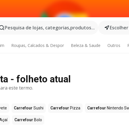
Pesquisa de lojas, categorias,produtos...
Escolher
dim
Roupas, Calcados & Despor
Beleza & Saude
Outros
a - folheto atual
ara este termo.
vete
Carrefour
Sushi
Carrefour
Pizza
Carrefour
Nintendo Sw
Açaí
Carrefour
Bolo