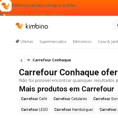
Folhetos atuais sempre à mão
Adicionar ao Chrome - GRÁTIS
Ofertas
Supermercados
Eletronicos
Casa & Jar
Carrefour Conhaque
Carrefour Conhaque ofert
Não foi possível encontrar quaisquer resultados p
Mais produtos em Carrefour
Carrefour
Café
Carrefour
Celulares
Carrefour
Sor
Carrefour
LEGO
Carrefour
Hambúrguer
Carrefour