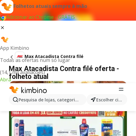
Folhetos atuais sempre à mão
Adicionar ao Chrome - GRÁTIS
App Kimbino
Max Atacadista Contra filé
Todas as ofertas num só lugar
Max Atacadista Contra filé oferta -
(14,1 mil avaliações)
folheto atual
Abra
Pesquisa de lojas, categorias,produtos...
Escolher cidade