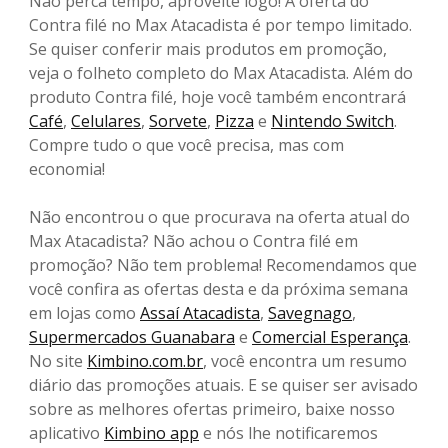
Não perca tempo, aproveite logo! A oferta do
Contra filé no Max Atacadista é por tempo limitado.
Se quiser conferir mais produtos em promoção,
veja o folheto completo do Max Atacadista. Além do
produto Contra filé, hoje você também encontrará
Café
,
Celulares
,
Sorvete
,
Pizza
e
Nintendo Switch
.
Compre tudo o que você precisa, mas com
economia!
Não encontrou o que procurava na oferta atual do
Max Atacadista? Não achou o Contra filé em
promoção? Não tem problema! Recomendamos que
você confira as ofertas desta e da próxima semana
em lojas como
Assaí Atacadista
,
Savegnago
,
Supermercados Guanabara
e
Comercial Esperança
.
No site
Kimbino.com.br
, você encontra um resumo
diário das promoções atuais. E se quiser ser avisado
sobre as melhores ofertas primeiro, baixe nosso
aplicativo
Kimbino app
e nós lhe notificaremos