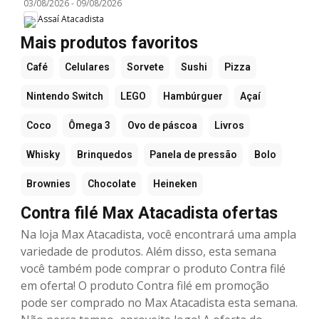
03/08/2026
-
09/08/2026
Assaí Atacadista
Mais produtos favoritos
Café
Celulares
Sorvete
Sushi
Pizza
Nintendo Switch
LEGO
Hambúrguer
Açaí
Coco
Ômega 3
Ovo de páscoa
Livros
Whisky
Brinquedos
Panela de pressão
Bolo
Brownies
Chocolate
Heineken
Contra filé Max Atacadista ofertas
Na loja Max Atacadista, você encontrará uma ampla
variedade de produtos. Além disso, esta semana
você também pode comprar o produto Contra filé
em oferta! O produto Contra filé em promoção
pode ser comprado no Max Atacadista esta semana.