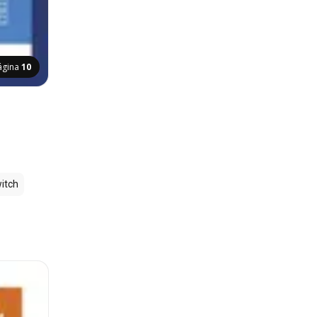
ágina
10
itch