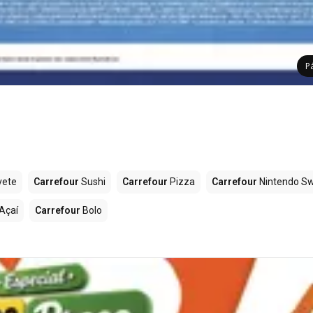
P
vete
Carrefour
Sushi
Carrefour
Pizza
Carrefour
Nintendo Sw
Açaí
Carrefour
Bolo