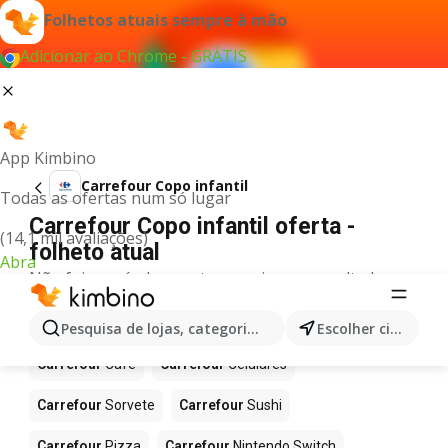
Folhetos atuais sempre à mão
Adicionar ao Chrome - GRÁTIS
App Kimbino
Carrefour Copo infantil
Todas as ofertas num só lugar
Carrefour Copo infantil oferta -
(14,1 mil avaliações)
folheto atual
Abra
Não foi possível encontrar quaisquer resultados
para este termo.
Mais produtos em Carrefour
Pesquisa de lojas, categorias,produtos...
Escolher cidade
Carrefour
Café
Carrefour
Celulares
Carrefour
Sorvete
Carrefour
Sushi
Carrefour
Pizza
Carrefour
Nintendo Switch