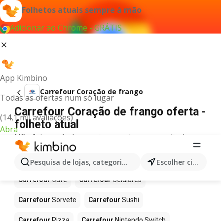
Folhetos atuais sempre à mão
Adicionar ao Chrome - GRÁTIS
App Kimbino
Carrefour Coração de frango
Todas as ofertas num só lugar
Carrefour Coração de frango oferta -
(14,1 mil avaliações)
folheto atual
Abra
Não foi possível encontrar quaisquer resultados
para este termo.
Mais produtos em Carrefour
Pesquisa de lojas, categorias,produtos...
Escolher cidade
Carrefour
Café
Carrefour
Celulares
Carrefour
Sorvete
Carrefour
Sushi
Carrefour
Pizza
Carrefour
Nintendo Switch