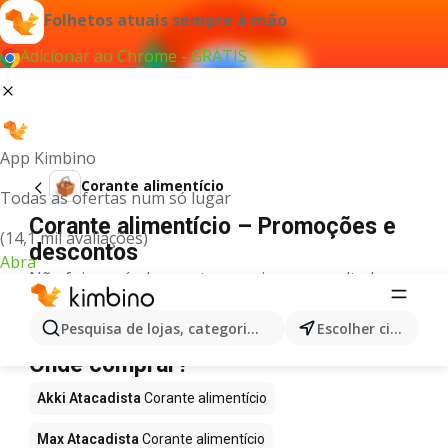
Folhetos atuais sempre à mão
Adicionar ao Chrome - GRÁTIS
App Kimbino
Corante alimentício
Todas as ofertas num só lugar
Corante alimentício – Promoções e
(14,1 mil avaliações)
descontos
Abra
Não foi possível encontrar quaisquer resultados
para este termo.
Corante alimentício em promoção -
Pesquisa de lojas, categorias,produtos...
Escolher cidade
Onde comprar?
Akki Atacadista
Corante alimentício
Max Atacadista
Corante alimentício