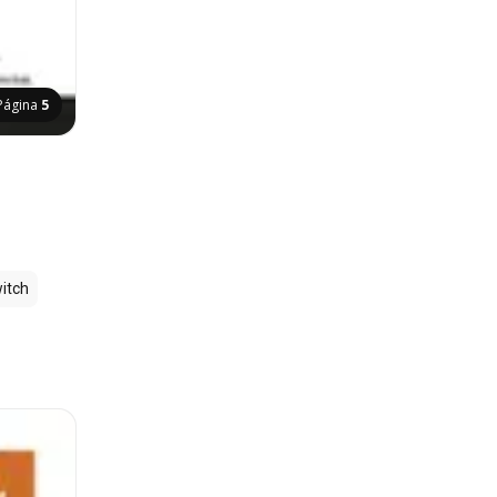
Página
5
itch