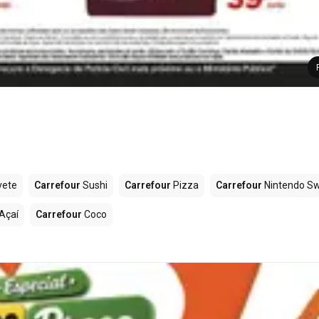
vete
Carrefour
Sushi
Carrefour
Pizza
Carrefour
Nintendo Sw
Açaí
Carrefour
Coco