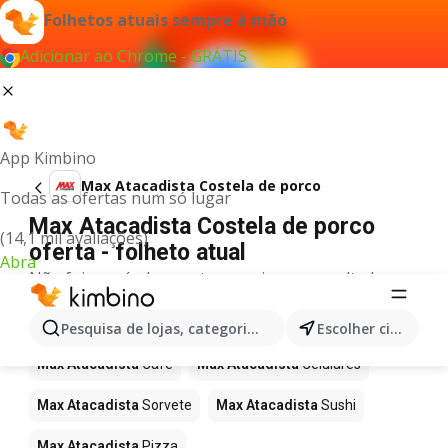
Folhetos atuais sempre à mão
Adicionar ao Chrome - GRÁTIS
App Kimbino
Max Atacadista Costela de porco
Todas as ofertas num só lugar
Max Atacadista Costela de porco
(14,1 mil avaliações)
oferta - folheto atual
Abra
Não foi possível encontrar quaisquer resultados
para este termo.
Mais produtos em Max Atacadista
Pesquisa de lojas, categorias,produtos...
Escolher cidade
Max Atacadista
Café
Max Atacadista
Celulares
Max Atacadista
Sorvete
Max Atacadista
Sushi
Max Atacadista
Pizza