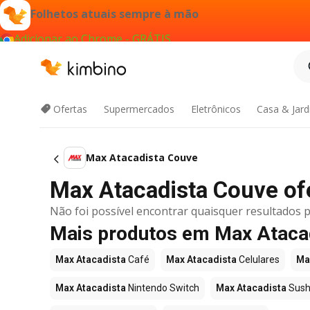
Folhetos atuais sempre à mão
Adicionar ao Chrome - GRÁTIS
Ofertas
Supermercados
Eletrônicos
Casa & Jar
Max Atacadista Couve
Max Atacadista Couve ofe
Não foi possível encontrar quaisquer resultados p
Mais produtos em Max Ataca
Max Atacadista
Café
Max Atacadista
Celulares
Ma
Max Atacadista
Nintendo Switch
Max Atacadista
Sush