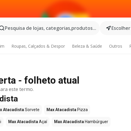
Pesquisa de lojas, categorias,produtos...
Escolher
dim
Roupas, Calçados & Despor
Beleza & Saúde
Outros
rta - folheto atual
ara este termo.
dista
x Atacadista
Sorvete
Max Atacadista
Pizza
i
Max Atacadista
Açaí
Max Atacadista
Hambúrguer