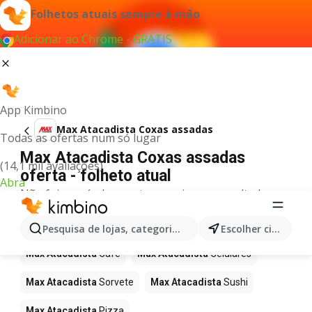
Folhetos atuais sempre à mão
Adicionar ao Chrome - GRÁTIS
App Kimbino
Max Atacadista Coxas assadas
Todas as ofertas num só lugar
Max Atacadista Coxas assadas
(14,1 mil avaliações)
oferta - folheto atual
Abra
Não foi possível encontrar quaisquer resultados
para este termo.
Mais produtos em Max Atacadista
Pesquisa de lojas, categorias,produtos...
Escolher cidade
Max Atacadista
Café
Max Atacadista
Celulares
Max Atacadista
Sorvete
Max Atacadista
Sushi
Max Atacadista
Pizza