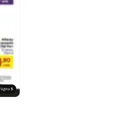
Página
5