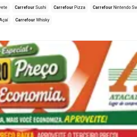
vete
Carrefour
Sushi
Carrefour
Pizza
Carrefour
Nintendo Sw
Açaí
Carrefour
Whisky