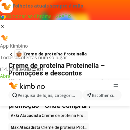
Folhetos atuais sempre à mão
Adicionar ao Chrome - GRÁTIS
App Kimbino
Creme de proteína Proteinella
Todas as ofertas num só lugar
Creme de proteína Proteinella –
(14,1 mil avaliações)
Promoções e descontos
Abra
Não foi possível encontrar quaisquer resultados
para este termo.
Creme de proteína Proteinella em
Pesquisa de lojas, categorias,produtos...
Escolher cidade
promoção - Onde comprar?
Akki Atacadista
Creme de proteína Pro...
Max Atacadista
Creme de proteína Prot...