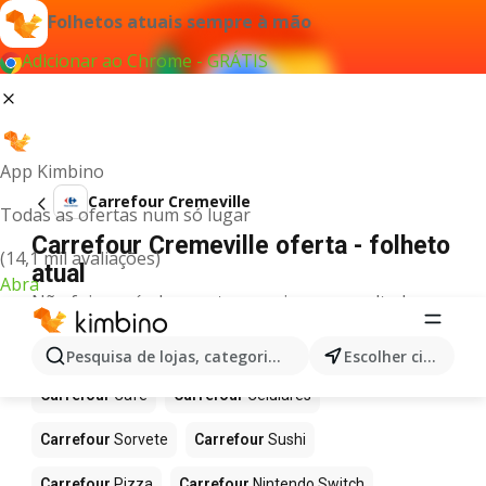
Folhetos atuais sempre à mão
Adicionar ao Chrome - GRÁTIS
App Kimbino
Carrefour Cremeville
Todas as ofertas num só lugar
Carrefour Cremeville oferta - folheto
(14,1 mil avaliações)
atual
Abra
Não foi possível encontrar quaisquer resultados
para este termo.
Mais produtos em Carrefour
Pesquisa de lojas, categorias,produtos...
Escolher cidade
Carrefour
Café
Carrefour
Celulares
Carrefour
Sorvete
Carrefour
Sushi
Carrefour
Pizza
Carrefour
Nintendo Switch