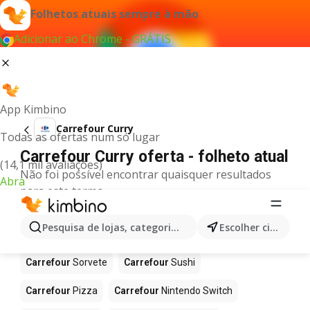
Folhetos atuais sempre à mão
Adicionar ao Chrome - GRÁTIS
App Kimbino
Carrefour Curry
Todas as ofertas num só lugar
Carrefour Curry oferta - folheto atual
(14,1 mil avaliações)
Não foi possível encontrar quaisquer resultados
Abra
para este termo.
Mais produtos em Carrefour
Pesquisa de lojas, categorias,produtos...
Escolher cidade
Carrefour
Café
Carrefour
Celulares
Carrefour
Sorvete
Carrefour
Sushi
Carrefour
Pizza
Carrefour
Nintendo Switch