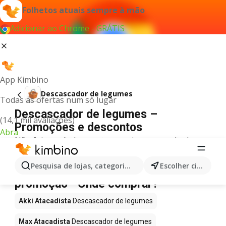
Folhetos atuais sempre à mão
Adicionar ao Chrome - GRÁTIS
App Kimbino
Descascador de legumes
Todas as ofertas num só lugar
Descascador de legumes –
(14,1 mil avaliações)
Promoções e descontos
Abra
Não foi possível encontrar quaisquer resultados
para este termo.
Descascador de legumes em
Pesquisa de lojas, categorias,produtos...
Escolher cidade
promoção - Onde comprar?
Akki Atacadista
Descascador de legumes
Max Atacadista
Descascador de legumes