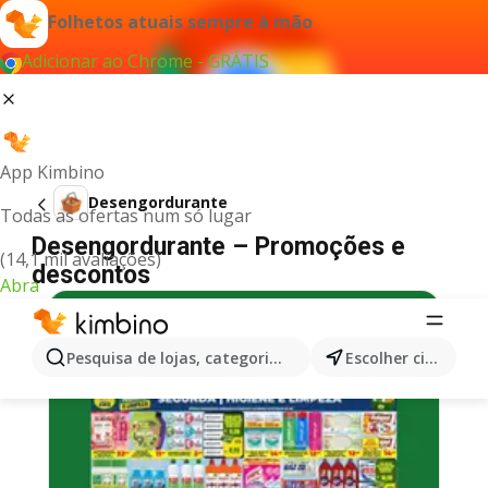
Folhetos atuais sempre à mão
Adicionar ao Chrome - GRÁTIS
App Kimbino
Desengordurante
Todas as ofertas num só lugar
Desengordurante – Promoções e
(14,1 mil avaliações)
descontos
Abra
Pesquisa de lojas, categorias,produtos...
Escolher cidade