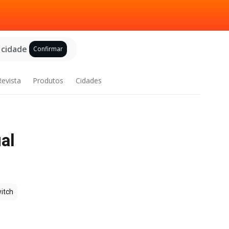
 cidade
Confirmar
Revista
Produtos
Cidades
al
itch