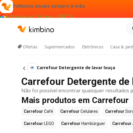
Folhetos atuais sempre à mão
Adicionar ao Chrome - GRÁTIS
Ofertas
Supermercados
Eletrônicos
Casa & Jar
Carrefour Detergente de lavar louça
Carrefour Detergente de l
Não foi possível encontrar quaisquer resultados p
Mais produtos em Carrefour
Carrefour
Café
Carrefour
Celulares
Carrefour
Sor
Carrefour
LEGO
Carrefour
Hambúrguer
Carrefour