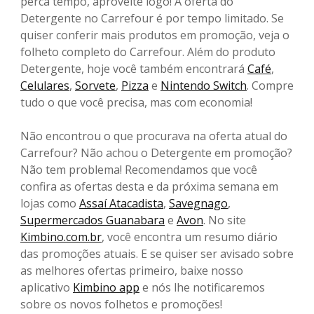
perca tempo, aproveite logo! A oferta do
Detergente no Carrefour é por tempo limitado. Se
quiser conferir mais produtos em promoção, veja o
folheto completo do Carrefour. Além do produto
Detergente, hoje você também encontrará
Café
,
Celulares
,
Sorvete
,
Pizza
e
Nintendo Switch
. Compre
tudo o que você precisa, mas com economia!
Não encontrou o que procurava na oferta atual do
Carrefour? Não achou o Detergente em promoção?
Não tem problema! Recomendamos que você
confira as ofertas desta e da próxima semana em
lojas como
Assaí Atacadista
,
Savegnago
,
Supermercados Guanabara
e
Avon
. No site
Kimbino.com.br
, você encontra um resumo diário
das promoções atuais. E se quiser ser avisado sobre
as melhores ofertas primeiro, baixe nosso
aplicativo
Kimbino app
e nós lhe notificaremos
sobre os novos folhetos e promoções!