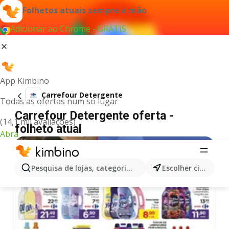
Folhetos atuais sempre à mão
Adicionar ao Chrome - GRÁTIS
App Kimbino
Carrefour Detergente
Todas as ofertas num só lugar
Carrefour Detergente oferta -
(14,1 mil avaliações)
folheto atual
Abra
Pesquisa de lojas, categorias,produtos...
Escolher cidade