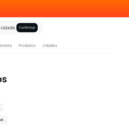
 cidade
Confirmar
Revista
Produtos
Cidades
os
.
é...