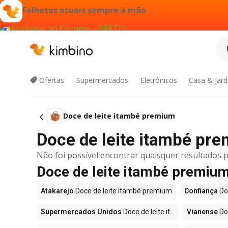
Folhetos atuais sempre à mão
Adicionar ao Chrome - GRÁTIS
Ofertas
Supermercados
Eletrônicos
Casa & Jar
Doce de leite itambé premium
Doce de leite itambé pr
Não foi possível encontrar quaisquer resultados p
Doce de leite itambé premi
Atakarejo
Doce de leite itambé premium
Confiança
Do
Supermercados Unidos
Doce de leite it...
Vianense
Do