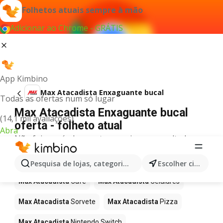
Folhetos atuais sempre à mão
Adicionar ao Chrome - GRÁTIS
App Kimbino
Max Atacadista Enxaguante bucal
Todas as ofertas num só lugar
Max Atacadista Enxaguante bucal
(14,1 mil avaliações)
oferta - folheto atual
Abra
Não foi possível encontrar quaisquer resultados
para este termo.
Mais produtos em Max Atacadista
Pesquisa de lojas, categorias,produtos...
Escolher cidade
Max Atacadista
Café
Max Atacadista
Celulares
Max Atacadista
Sorvete
Max Atacadista
Pizza
Max Atacadista
Nintendo Switch