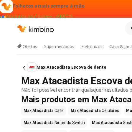
Folhetos atuais sempre à mão
Adicionar ao Chrome - GRÁTIS
Ofertas
Supermercados
Eletrônicos
Casa & Jar
Max Atacadista Escova de dente
Max Atacadista Escova de 
Não foi possível encontrar quaisquer resultados p
Mais produtos em Max Ataca
Max Atacadista
Café
Max Atacadista
Celulares
Ma
Max Atacadista
Nintendo Switch
Max Atacadista
Sush