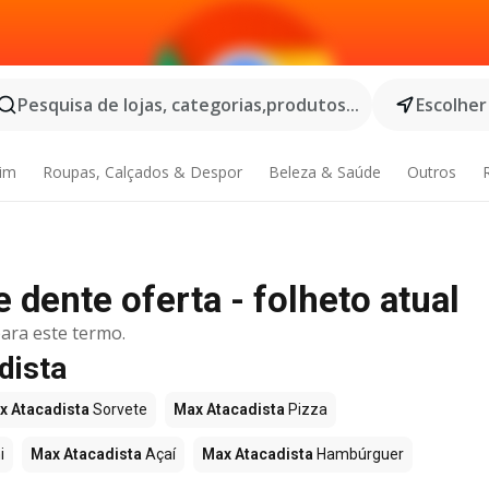
Pesquisa de lojas, categorias,produtos...
Escolher
dim
Roupas, Calçados & Despor
Beleza & Saúde
Outros
dente oferta - folheto atual
ara este termo.
dista
x Atacadista
Sorvete
Max Atacadista
Pizza
i
Max Atacadista
Açaí
Max Atacadista
Hambúrguer