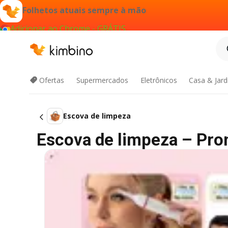
Folhetos atuais sempre à mão
Adicionar ao Chrome - GRÁTIS
Ofertas
Supermercados
Eletrônicos
Casa & Jar
Escova de limpeza
Escova de limpeza – Pr