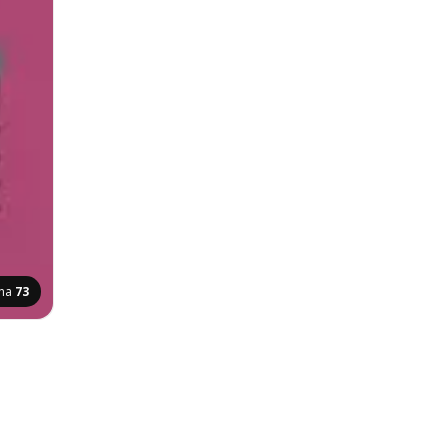
ina
73