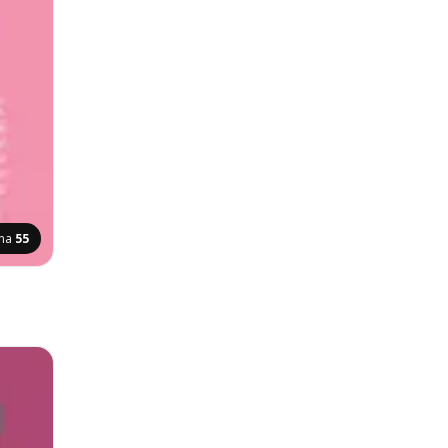
ina
55