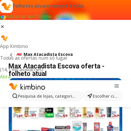
Folhetos atuais sempre à mão
Adicionar ao Chrome - GRÁTIS
App Kimbino
Max Atacadista Escova
Todas as ofertas num só lugar
Max Atacadista Escova oferta -
(14,1 mil avaliações)
folheto atual
Abra
Pesquisa de lojas, categorias,produtos...
Escolher cidade