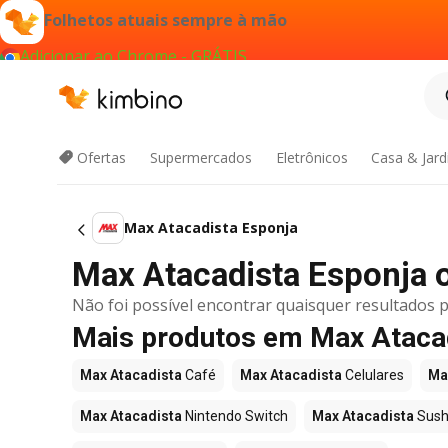
Folhetos atuais sempre à mão
Adicionar ao Chrome - GRÁTIS
Ofertas
Supermercados
Eletrônicos
Casa & Jar
Max Atacadista Esponja
Max Atacadista Esponja of
Não foi possível encontrar quaisquer resultados p
Mais produtos em Max Ataca
Max Atacadista
Café
Max Atacadista
Celulares
Ma
Max Atacadista
Nintendo Switch
Max Atacadista
Sush