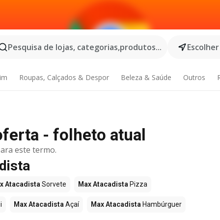
Pesquisa de lojas, categorias,produtos...
Escolher
dim
Roupas, Calçados & Despor
Beleza & Saúde
Outros
erta - folheto atual
ara este termo.
dista
x Atacadista
Sorvete
Max Atacadista
Pizza
i
Max Atacadista
Açaí
Max Atacadista
Hambúrguer