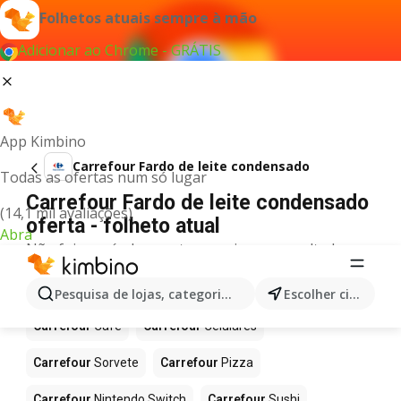
Folhetos atuais sempre à mão
Adicionar ao Chrome - GRÁTIS
App Kimbino
Carrefour Fardo de leite condensado
Todas as ofertas num só lugar
Carrefour Fardo de leite condensado
(14,1 mil avaliações)
oferta - folheto atual
Abra
Não foi possível encontrar quaisquer resultados
para este termo.
Mais produtos em Carrefour
Pesquisa de lojas, categorias,produtos...
Escolher cidade
Carrefour
Café
Carrefour
Celulares
Carrefour
Sorvete
Carrefour
Pizza
Carrefour
Nintendo Switch
Carrefour
Sushi