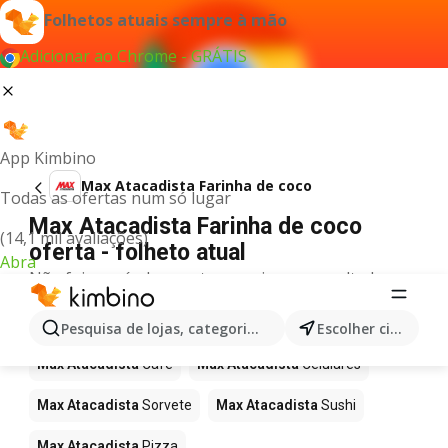
Folhetos atuais sempre à mão
Adicionar ao Chrome - GRÁTIS
App Kimbino
Max Atacadista Farinha de coco
Todas as ofertas num só lugar
Max Atacadista Farinha de coco
(14,1 mil avaliações)
oferta - folheto atual
Abra
Não foi possível encontrar quaisquer resultados
para este termo.
Mais produtos em Max Atacadista
Pesquisa de lojas, categorias,produtos...
Escolher cidade
Max Atacadista
Café
Max Atacadista
Celulares
Max Atacadista
Sorvete
Max Atacadista
Sushi
Max Atacadista
Pizza