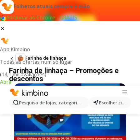
Folhetos atuais sempre à mão
Adicionar ao Chrome - GRÁTIS
App Kimbino
Farinha de linhaça
Todas as ofertas num só lugar
Farinha de linhaça – Promoções e
(14,1 mil avaliações)
descontos
Abra
Pesquisa de lojas, categorias,produtos...
Escolher cidade