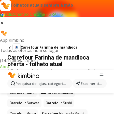
Folhetos atuais sempre à mão
Adicionar ao Chrome - GRÁTIS
App Kimbino
Carrefour Farinha de mandioca
Todas as ofertas num só lugar
Carrefour Farinha de mandioca
(14,1 mil avaliações)
oferta - folheto atual
Abra
Não foi possível encontrar quaisquer resultados
para este termo.
Mais produtos em Carrefour
Pesquisa de lojas, categorias,produtos...
Escolher cidade
Carrefour
Café
Carrefour
Celulares
Carrefour
Sorvete
Carrefour
Sushi
Carrefour
Pizza
Carrefour
Nintendo Switch