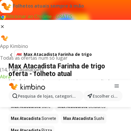
Folhetos atuais sempre à mão
Adicionar ao Chrome - GRÁTIS
App Kimbino
Max Atacadista Farinha de trigo
Todas as ofertas num só lugar
Max Atacadista Farinha de trigo
(14,1 mil avaliações)
oferta - folheto atual
Abra
Não foi possível encontrar quaisquer resultados
para este termo.
Mais produtos em Max Atacadista
Pesquisa de lojas, categorias,produtos...
Escolher cidade
Max Atacadista
Café
Max Atacadista
Celulares
Max Atacadista
Sorvete
Max Atacadista
Sushi
Max Atacadista
Pizza