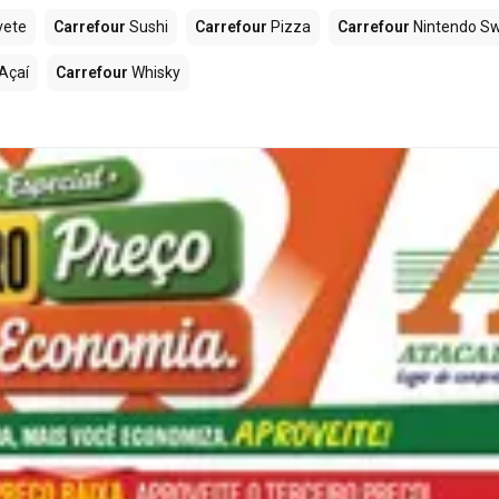
vete
Carrefour
Sushi
Carrefour
Pizza
Carrefour
Nintendo Sw
Açaí
Carrefour
Whisky