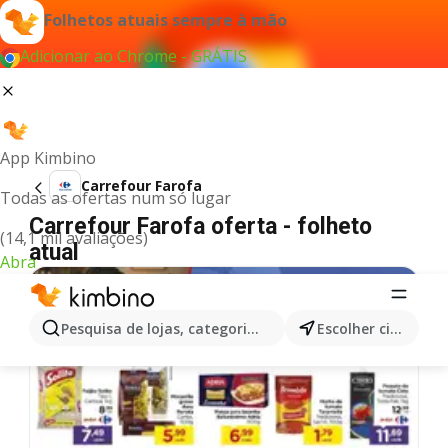
Folhetos atuais sempre à mão
Adicionar ao Chrome - GRÁTIS
App Kimbino
Carrefour Farofa
Todas as ofertas num só lugar
Carrefour Farofa oferta - folheto
(14,1 mil avaliações)
atual
Abra
Pesquisa de lojas, categorias,produtos...
Escolher cidade