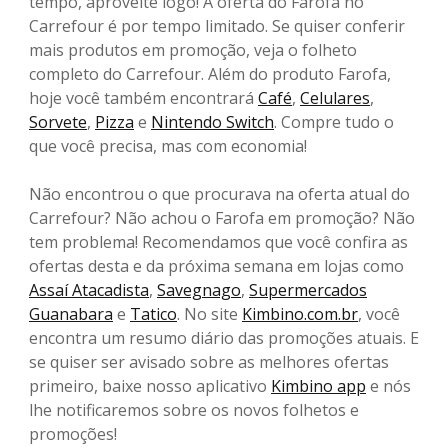
tempo, aproveite logo! A oferta do Farofa no
Carrefour é por tempo limitado. Se quiser conferir
mais produtos em promoção, veja o folheto
completo do Carrefour. Além do produto Farofa,
hoje você também encontrará
Café
,
Celulares
,
Sorvete
,
Pizza
e
Nintendo Switch
. Compre tudo o
que você precisa, mas com economia!
Não encontrou o que procurava na oferta atual do
Carrefour? Não achou o Farofa em promoção? Não
tem problema! Recomendamos que você confira as
ofertas desta e da próxima semana em lojas como
Assaí Atacadista
,
Savegnago
,
Supermercados
Guanabara
e
Tatico
. No site
Kimbino.com.br
, você
encontra um resumo diário das promoções atuais. E
se quiser ser avisado sobre as melhores ofertas
primeiro, baixe nosso aplicativo
Kimbino app
e nós
lhe notificaremos sobre os novos folhetos e
promoções!