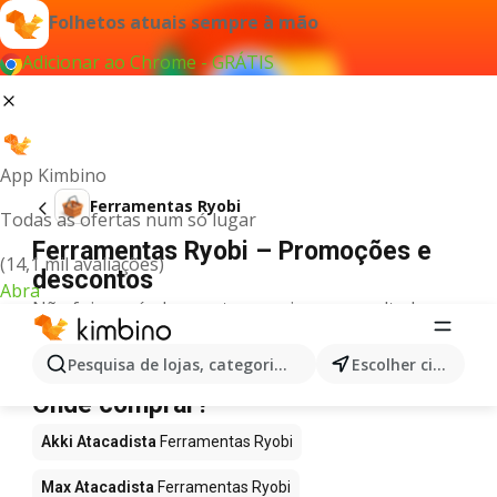
Folhetos atuais sempre à mão
Adicionar ao Chrome - GRÁTIS
App Kimbino
Ferramentas Ryobi
Todas as ofertas num só lugar
Ferramentas Ryobi – Promoções e
(14,1 mil avaliações)
descontos
Abra
Não foi possível encontrar quaisquer resultados
para este termo.
Ferramentas Ryobi em promoção -
Pesquisa de lojas, categorias,produtos...
Escolher cidade
Onde comprar?
Akki Atacadista
Ferramentas Ryobi
Max Atacadista
Ferramentas Ryobi