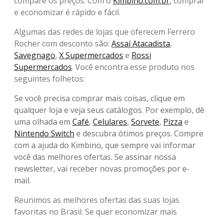
compare os preços. Com o
Kimbino.com.br
, comprar
e economizar é rápido e fácil.
Algumas das redes de lojas que oferecem Ferrero
Rocher com desconto são:
Assaí Atacadista
,
Savegnago
,
X Supermercados
e
Rossi
Supermercados
. Você encontra esse produto nos
seguintes folhetos:
Se você precisa comprar mais coisas, clique em
qualquer loja e veja seus catálogos. Por exemplo, dê
uma olhada em
Café
,
Celulares
,
Sorvete
,
Pizza
e
Nintendo Switch
e descubra ótimos preços. Compre
com a ajuda do Kimbino, que sempre vai informar
você das melhores ofertas. Se assinar nossa
newsletter, vai receber novas promoções por e-
mail.
Reunimos as melhores ofertas das suas lojas
favoritas no Brasil. Se quer economizar mais