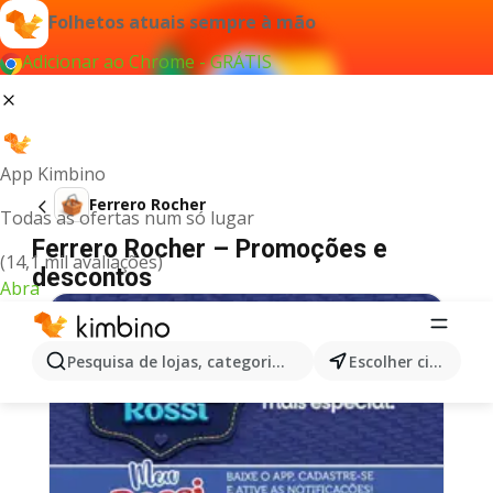
Folhetos atuais sempre à mão
Adicionar ao Chrome - GRÁTIS
App Kimbino
Ferrero Rocher
Todas as ofertas num só lugar
Ferrero Rocher – Promoções e
(14,1 mil avaliações)
descontos
Abra
Pesquisa de lojas, categorias,produtos...
Escolher cidade