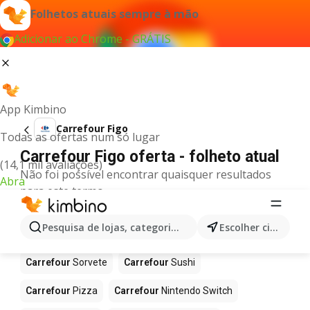
Folhetos atuais sempre à mão
Adicionar ao Chrome - GRÁTIS
App Kimbino
Carrefour Figo
Todas as ofertas num só lugar
Carrefour Figo oferta - folheto atual
(14,1 mil avaliações)
Não foi possível encontrar quaisquer resultados
Abra
para este termo.
Mais produtos em Carrefour
Pesquisa de lojas, categorias,produtos...
Escolher cidade
Carrefour
Café
Carrefour
Celulares
Carrefour
Sorvete
Carrefour
Sushi
Carrefour
Pizza
Carrefour
Nintendo Switch