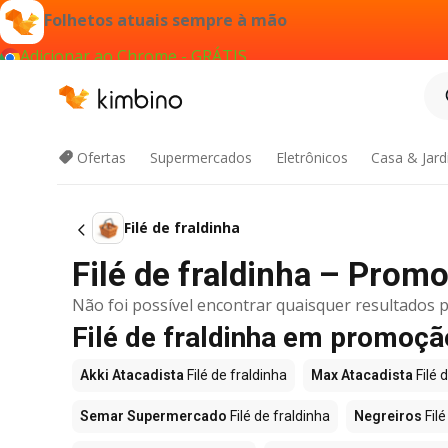
Folhetos atuais sempre à mão
Adicionar ao Chrome - GRÁTIS
Ofertas
Supermercados
Eletrônicos
Casa & Jar
Filé de fraldinha
Filé de fraldinha – Prom
Não foi possível encontrar quaisquer resultados p
Filé de fraldinha em promoç
Akki Atacadista
Filé de fraldinha
Max Atacadista
Filé 
Semar Supermercado
Filé de fraldinha
Negreiros
Filé