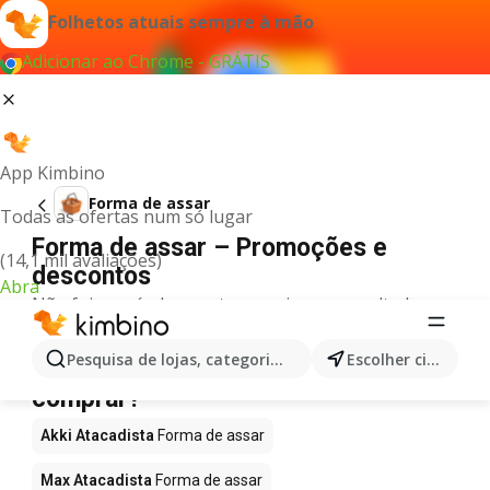
Folhetos atuais sempre à mão
Adicionar ao Chrome - GRÁTIS
App Kimbino
Forma de assar
Todas as ofertas num só lugar
Forma de assar – Promoções e
(14,1 mil avaliações)
descontos
Abra
Não foi possível encontrar quaisquer resultados
para este termo.
Forma de assar em promoção - Onde
Pesquisa de lojas, categorias,produtos...
Escolher cidade
comprar?
Akki Atacadista
Forma de assar
Max Atacadista
Forma de assar