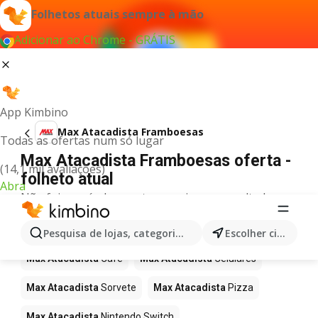
Folhetos atuais sempre à mão
Adicionar ao Chrome - GRÁTIS
App Kimbino
Max Atacadista Framboesas
Todas as ofertas num só lugar
Max Atacadista Framboesas oferta -
(14,1 mil avaliações)
folheto atual
Abra
Não foi possível encontrar quaisquer resultados
para este termo.
Mais produtos em Max Atacadista
Pesquisa de lojas, categorias,produtos...
Escolher cidade
Max Atacadista
Café
Max Atacadista
Celulares
Max Atacadista
Sorvete
Max Atacadista
Pizza
Max Atacadista
Nintendo Switch