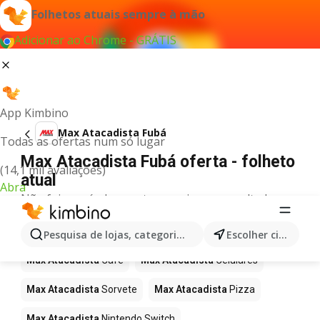
Folhetos atuais sempre à mão
Adicionar ao Chrome - GRÁTIS
App Kimbino
Max Atacadista Fubá
Todas as ofertas num só lugar
Max Atacadista Fubá oferta - folheto
(14,1 mil avaliações)
atual
Abra
Não foi possível encontrar quaisquer resultados
para este termo.
Mais produtos em Max Atacadista
Pesquisa de lojas, categorias,produtos...
Escolher cidade
Max Atacadista
Café
Max Atacadista
Celulares
Max Atacadista
Sorvete
Max Atacadista
Pizza
Max Atacadista
Nintendo Switch