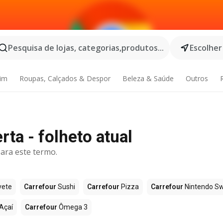
Pesquisa de lojas, categorias,produtos...
Escolher
dim
Roupas, Calçados & Despor
Beleza & Saúde
Outros
rta - folheto atual
ara este termo.
vete
Carrefour
Sushi
Carrefour
Pizza
Carrefour
Nintendo Sw
Açaí
Carrefour
Ômega 3