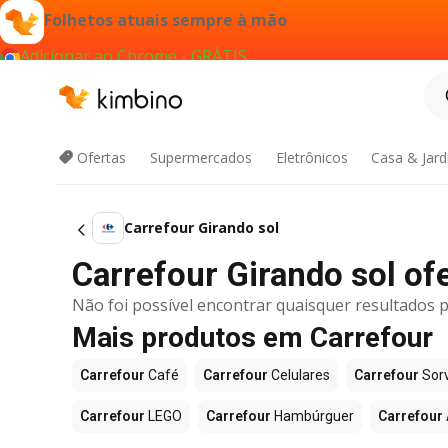
Folhetos atuais sempre à mão
Adicionar ao Chrome - GRÁTIS
Ofertas
Supermercados
Eletrônicos
Casa & Jar
Carrefour Girando sol
Carrefour Girando sol ofe
Não foi possível encontrar quaisquer resultados p
Mais produtos em Carrefour
Carrefour
Café
Carrefour
Celulares
Carrefour
Sor
Carrefour
LEGO
Carrefour
Hambúrguer
Carrefour